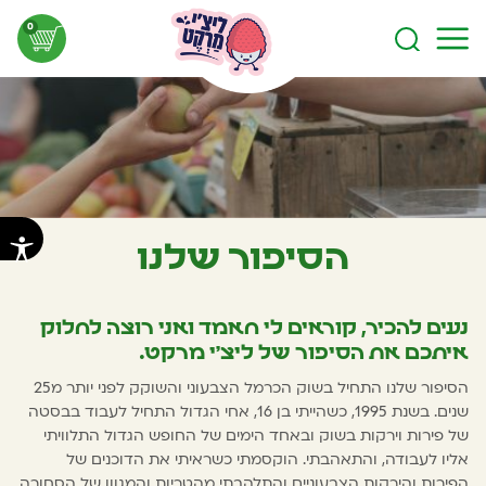
0
עגלת
הסיפור שלנו
נעים להכיר, קוראים לי חאמד ואני רוצה לחלוק
איתכם את הסיפור של ליצ'י מרקט.
הסיפור שלנו התחיל בשוק הכרמל הצבעוני והשוקק לפני יותר מ25
שנים. בשנת 1995, כשהייתי בן 16, אחי הגדול התחיל לעבוד בבסטה
של פירות וירקות בשוק ובאחד הימים של החופש הגדול התלוויתי
אליו לעבודה, והתאהבתי. הוקסמתי כשראיתי את הדוכנים של
הפירות והירקות הצבעוניים והתלהבתי מהטריות והמגוון של הסחורה